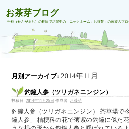
お茶芽ブログ
千框（せんがまち）の棚田で活躍中の「ニックネーム：お茶芽」の家族のブロ
2014年11月
月別アーカイブ:
釣鐘人参（ツリガネニンジン）
投稿日:
2014年11月25日
作成者:
お茶芽
釣鐘人参（ツリガネニンジン） 茶草場で
鐘人参」 桔梗科の花で薄紫の釣鐘に似た花
うな根の形から釣鐘人参と呼ばれているよ