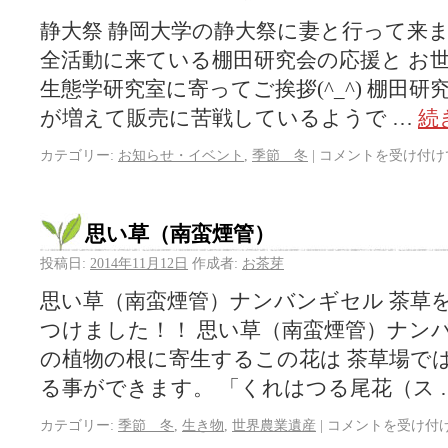
静大祭 静岡大学の静大祭に妻と行って来ま
全活動に来ている棚田研究会の応援と お
生態学研究室に寄ってご挨拶(^_^) 棚田
が増えて販売に苦戦しているようで …
続
カテゴリー:
お知らせ・イベント
,
季節 冬
|
コメントを受け付け
思い草（南蛮煙管）
投稿日:
2014年11月12日
作成者:
お茶芽
思い草（南蛮煙管）ナンバンギセル 茶草
つけました！！ 思い草（南蛮煙管）ナン
の植物の根に寄生するこの花は 茶草場で
る事ができます。 「くれはつる尾花（ス 
カテゴリー:
季節 冬
,
生き物
,
世界農業遺産
|
コメントを受け付