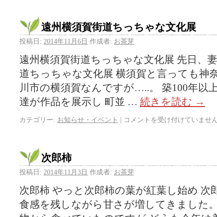
遠州横須賀街道ちっちゃな文化展
投稿日:
2014年11月6日
作成者:
お茶芽
遠州横須賀街道ちっちゃな文化展 先日、
道ちっちゃな文化展 横須賀と言っても神
川市の横須賀なんですが…..。 築100年
達が作品を展示し 町並 …
続きを読む
→
カテゴリー:
お知らせ・イベント
|
コメントを受け付けていませ
次郎柿
投稿日:
2014年11月3日
作成者:
お茶芽
次郎柿 やっと次郎柿の葉が紅葉し始め 
食感を残しながら甘さが増してきました。