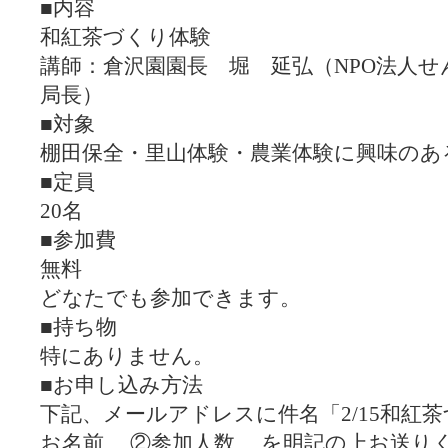
■内容
和紅茶づくり体験
講師：倉沢園園長 堀 延弘（NPO法人
局長）
■対象
棚田保全・里山体験・農業体験に興味のあ
■定員
20名
■参加費
無料
どなたでも参加できます。
■持ち物
特にありません。
■お申し込み方法
下記、メールアドレスに件名「2/15和紅
お名前 、②参加人数、 を明記の上お送り