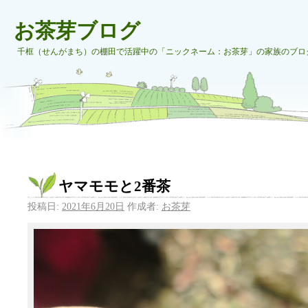
お茶芽ブログ
千框（せんがまち）の棚田で活躍中の「ニックネーム：お茶芽」の家族のブロ
ヤマモモと2番茶
投稿日:
2021年6月20日
作成者:
お茶芽