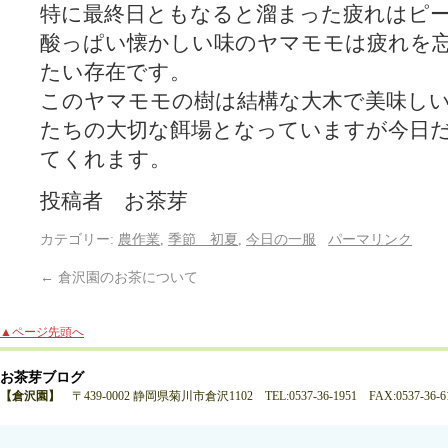
特に最終日ともなると溜まった疲れはピ
酸っぱい懐かしい味のヤマモモは疲れを
たい存在です。
このヤマモモの樹は結構な大木で美味し
たちの大切な餌場となっていますが今日
てくれます。
投稿者 お茶芽
カテゴリー:
農作業
,
季節 初夏
,
今日の一服
パーマリンク
←
倉沢園のお茶について
▲ページ先頭へ
お茶芽ブログ
【倉沢園】
〒439-0002 静岡県菊川市倉沢1102 TEL:0537-36-1951 FAX:0537-36-6