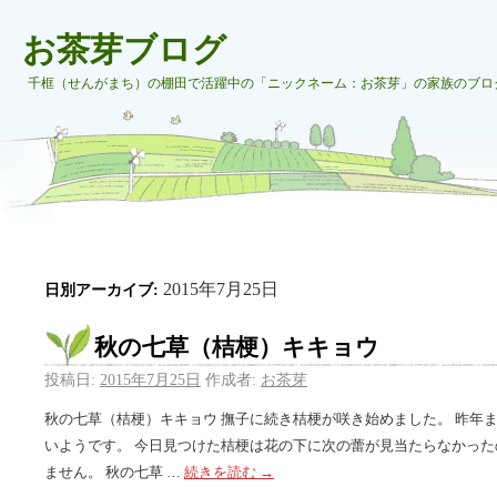
お茶芽ブログ
千框（せんがまち）の棚田で活躍中の「ニックネーム：お茶芽」の家族のブロ
2015年7月25日
日別アーカイブ:
秋の七草（桔梗）キキョウ
投稿日:
2015年7月25日
作成者:
お茶芽
秋の七草（桔梗）キキョウ 撫子に続き桔梗が咲き始めました。 昨年
いようです。 今日見つけた桔梗は花の下に次の蕾が見当たらなかった
ません。 秋の七草 …
続きを読む
→