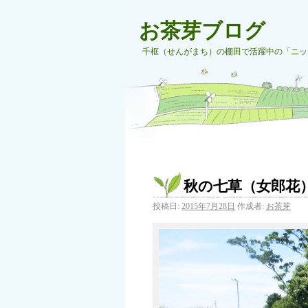
お茶芽ブログ
千框（せんがまち）の棚田で活躍中の「ニッ
秋の七草（女郎花
投稿日:
2015年7月28日
作成者:
お茶芽