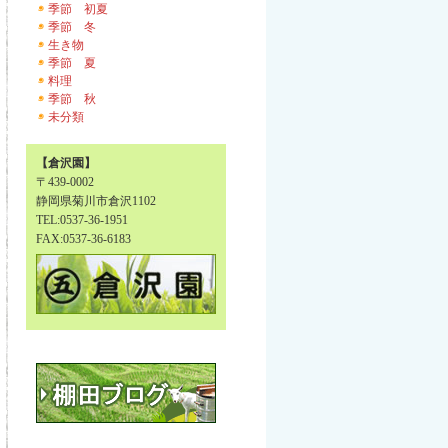
季節 初夏
季節 冬
生き物
季節 夏
料理
季節 秋
未分類
【倉沢園】
〒439-0002
静岡県菊川市倉沢1102
TEL:0537-36-1951
FAX:0537-36-6183