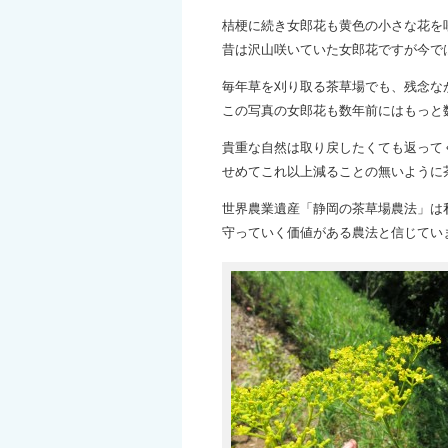
桔梗に続き女郎花も黄色の小さな花を
昔は沢山咲いていた女郎花ですが今で
毎年草を刈り取る茶草場でも、残念な
この写真の女郎花も数年前にはもっと
貴重な自然は取り戻したくても返って
せめてこれ以上減ることの無いように
世界農業遺産「静岡の茶草場農法」は
守っていく価値がある農法と信じてい