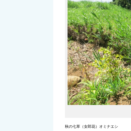
秋の七草（女郎花）オミナエシ