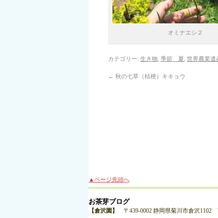
オミナエシ２
カテゴリー:
生き物
,
季節 夏
,
世界農業遺
←
秋の七草（桔梗）キキョウ
▲ページ先頭へ
お茶芽ブログ
【倉沢園】
〒439-0002 静岡県菊川市倉沢1102 TEL:0