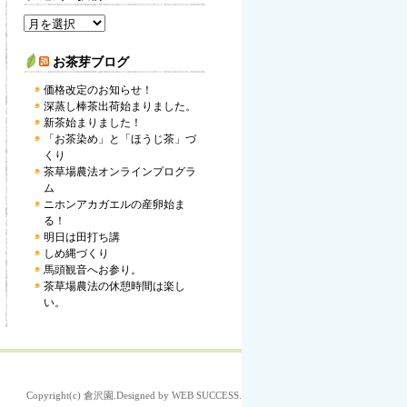
お茶芽ブログ
価格改定のお知らせ！
深蒸し棒茶出荷始まりました。
新茶始まりました！
「お茶染め」と「ほうじ茶」づ
くり
茶草場農法オンラインプログラ
ム
ニホンアカガエルの産卵始ま
る！
明日は田打ち講
しめ縄づくり
馬頭観音へお参り。
茶草場農法の休憩時間は楽し
い。
Copyright(c)
倉沢園
.Designed by
WEB SUCCESS
.