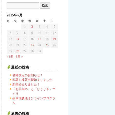
2015年7月
月
火
水
木
金
土
日
1
2
3
4
5
6
7
8
9
10
11
12
13
14
15
16
17
18
19
20
21
22
23
24
25
26
27
28
29
30
31
« 6月
8月 »
最近の投稿
価格改定のお知らせ！
深蒸し棒茶出荷始まりました。
新茶始まりました！
「お茶染め」と「ほうじ茶」づ
くり
茶草場農法オンラインプログラ
ム
過去の投稿