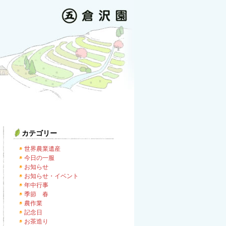
カテゴリー
世界農業遺産
今日の一服
お知らせ
お知らせ・イベント
年中行事
季節 春
農作業
記念日
お茶造り