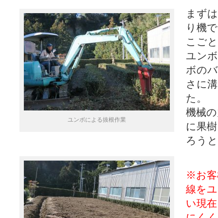
まずは
り機で
こごと
ユンボ
ボのバ
さに溝
た。
機械の
ユンボによる抜根作業
に果樹
ろうと
※お客
線をユ
い現在
にくく