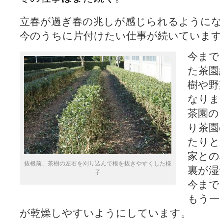
立春が過ぎ春の兆しが感じられるように
今のうちに片付けたい仕事が続いていま
今まで
た茶園
樹や野
なりま
茶園の
り茶園
たりと
家との
抜根前、茶樹の左右を刈り込んで根を抜きやすくした様
裏が湿
子
今まで
もう一
が乾燥しやすいようにしています。