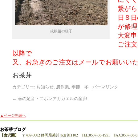
繋がら
日８日
が修理
抜根後の様子
大変申
ご注文
以降で
又、お急ぎのご注文はメールでお願いい
お茶芽
カテゴリー:
お知らせ
,
農作業
,
季節 冬
パーマリンク
←
春の足音・ニホンアカガエルの産卵
▲ページ先頭へ
お茶芽ブログ
【倉沢園】
〒439-0002 静岡県菊川市倉沢1102 TEL:0537-36-1951 FAX:0537-36-6