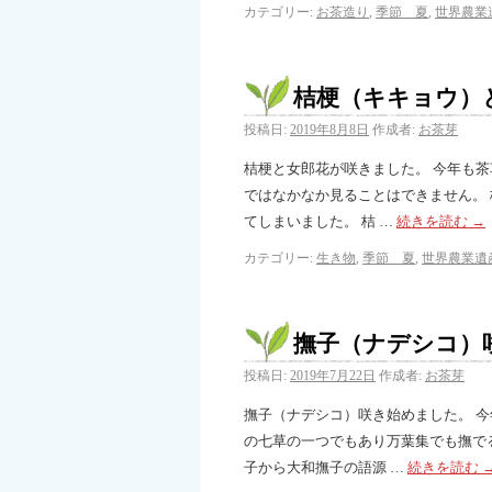
カテゴリー:
お茶造り
,
季節 夏
,
世界農業
桔梗（キキョウ）
投稿日:
2019年8月8日
作成者:
お茶芽
桔梗と女郎花が咲きました。 今年も
ではなかなか見ることはできません。
てしまいました。 桔 …
続きを読む
→
カテゴリー:
生き物
,
季節 夏
,
世界農業遺
撫子（ナデシコ）
投稿日:
2019年7月22日
作成者:
お茶芽
撫子（ナデシコ）咲き始めました。 
の七草の一つでもあり万葉集でも撫で
子から大和撫子の語源 …
続きを読む