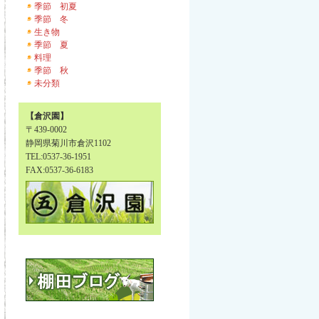
季節 初夏
季節 冬
生き物
季節 夏
料理
季節 秋
未分類
【倉沢園】
〒439-0002
静岡県菊川市倉沢1102
TEL:0537-36-1951
FAX:0537-36-6183