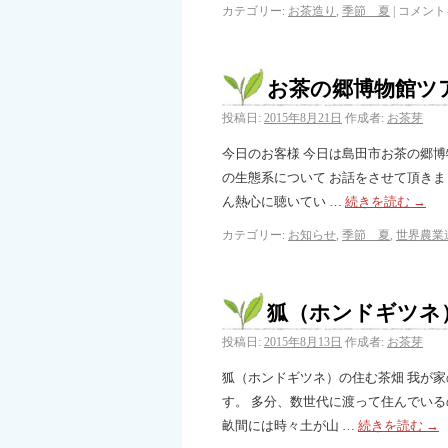
カテゴリー:
お茶造り
,
季節 夏
|
コメント
お茶の郷博物館ツ
投稿日:
2015年8月21日
作成者:
お茶芽
今日のお客様 今日は島田市お茶の郷
の生態系について お話をさせて頂きま
ん熱心に聴いてい …
続きを読む
→
カテゴリー:
お知らせ
,
季節 夏
,
世界農業
狐（ホンドギツネ
投稿日:
2015年8月13日
作成者:
お茶芽
狐（ホンドギツネ）の住む茶畑 我が家
す。 多分、数世代に渡って住んでいる
畝間には時々土が山 …
続きを読む
→