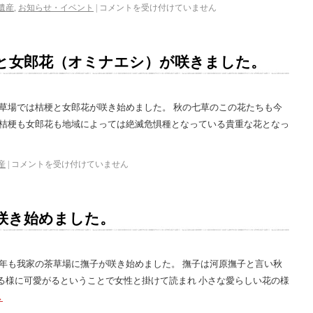
遺産
,
お知らせ・イベント
|
コメントを受け付けていません
と女郎花（オミナエシ）が咲きました。
茶草場では桔梗と女郎花が咲き始めました。 秋の七草のこの花たちも今
 桔梗も女郎花も地域によっては絶滅危惧種となっている貴重な花となっ
産
|
コメントを受け付けていません
咲き始めました。
今年も我家の茶草場に撫子が咲き始めました。 撫子は河原撫子と言い秋
る様に可愛がるということで女性と掛けて読まれ 小さな愛らしい花の様
→