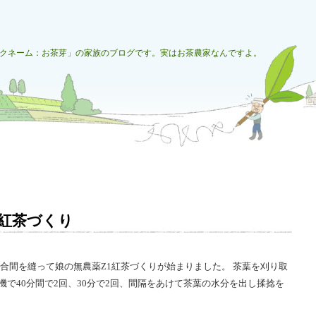
クネーム：お茶芽」の家族のブログです。実はお茶農家なんですよ。
夏
）紅茶づくり
の合間を縫って娘の無農薬Z1紅茶づくりが始まりました。 茶葉を刈り取
機で40分間で2回、30分で2回、間隔をあけて茶葉の水分を出し揉捻を