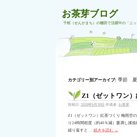
お茶芽ブログ
千框（せんがまち）の棚田で活躍中の「ニッ
季節 
カテゴリー別アーカイブ:
Z1（ゼットワン
投稿日:
2020年6月30日
作成者:
お茶芽
Z1（ゼットワン）紅茶づくり 梅雨空
り24時間程度（約40％減）萎凋し揉捻
繰り返すと …
続きを読む
→