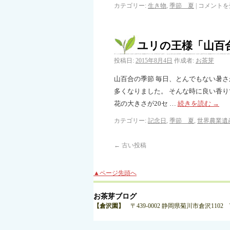
カテゴリー:
生き物
,
季節 夏
|
コメントを
ユリの王様「山百
投稿日:
2015年8月4日
作成者:
お茶芽
山百合の季節 毎日、とんでもない暑
多くなりました。 そんな時に良い香り
花の大きさが20セ …
続きを読む
→
カテゴリー:
記念日
,
季節 夏
,
世界農業遺
←
古い投稿
▲ページ先頭へ
お茶芽ブログ
【倉沢園】
〒439-0002 静岡県菊川市倉沢1102 TEL:0