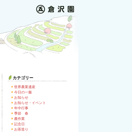
カテゴリー
世界農業遺産
今日の一服
お知らせ
お知らせ・イベント
年中行事
季節 春
農作業
記念日
お茶造り