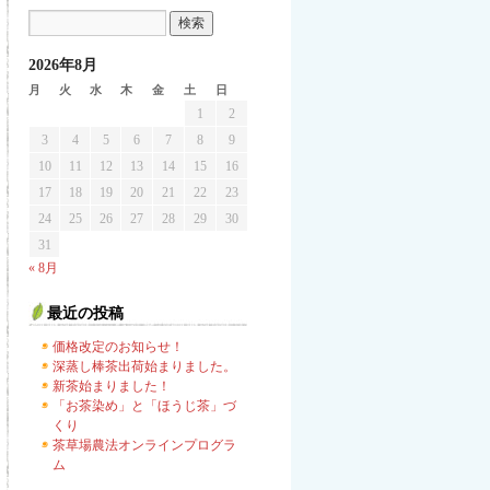
2026年8月
月
火
水
木
金
土
日
1
2
3
4
5
6
7
8
9
10
11
12
13
14
15
16
17
18
19
20
21
22
23
24
25
26
27
28
29
30
31
« 8月
最近の投稿
価格改定のお知らせ！
深蒸し棒茶出荷始まりました。
新茶始まりました！
「お茶染め」と「ほうじ茶」づ
くり
茶草場農法オンラインプログラ
ム