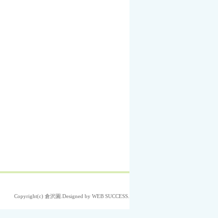
Copyright(c)
倉沢園
.Designed by
WEB SUCCESS
.