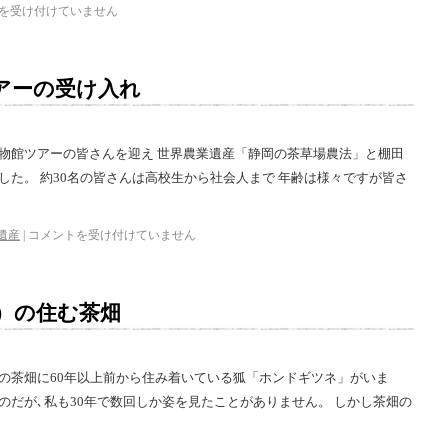
を受け付けていません
アーの受け入れ
博物館ツアーの皆さんを迎え 世界農業遺産「静岡の茶草場農法」と棚田
した。 約30名の皆さんは高校生から社会人まで 年齢は様々ですが皆さ
遺産
|
コメントを受け付けていません
）の住む茶畑
の茶畑に60年以上前から住み着いている狐「ホンドギツネ」がいま
のだが､私も30年で数回しか姿を見たことがありません。 しかし茶畑の