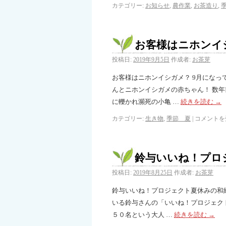
カテゴリー:
お知らせ
,
農作業
,
お茶造り
,
お客様はニホンイ
投稿日:
2019年9月5日
作成者:
お茶芽
お客様はニホンイシガメ？ 9月になっ
んとニホンイシガメの赤ちゃん！ 数
に轢かれ瀕死の小亀 …
続きを読む
→
カテゴリー:
生き物
,
季節 夏
|
コメントを
鈴与いいね！プロ
投稿日:
2019年8月25日
作成者:
お茶芽
鈴与いいね！プロジェクト夏休みの和
いる鈴与さんの「いいね！プロジェクト
５０名という大人 …
続きを読む
→