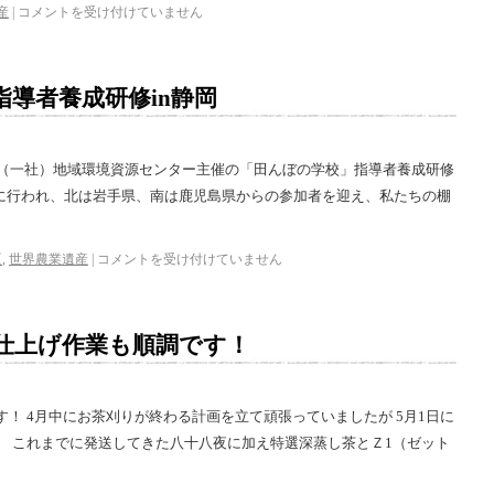
産
|
コメントを受け付けていません
導者養成研修in静岡
 （一社）地域環境資源センター主催の「田んぼの学校」指導者養成研修
13日に行われ、北は岩手県、南は鹿児島県からの参加者を迎え、私たちの棚
夏
,
世界農業遺産
|
コメントを受け付けていません
仕上げ作業も順調です！
！ 4月中にお茶刈りが終わる計画を立て頑張っていましたが 5月1日に
。 これまでに発送してきた八十八夜に加え特選深蒸し茶とＺ1（ゼット