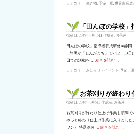
カテゴリー:
生き物
,
季節 夏
,
世界農業遺
「田んぼの学校」指
投稿日:
2019年7月15日
作成者:
お茶芽
田んぼの学校」指導者養成研修in静岡
in静岡が「せんがまち」で7/12・
田での活動を …
続きを読む
→
カテゴリー:
お知らせ・イベント
,
季節 
お茶刈りが終わり
投稿日:
2018年5月5日
作成者:
お茶芽
お茶刈りが終わり仕上げ作業も順調です
やっと終わり仕上げ作業に入りました
ワン） 特選深蒸 …
続きを読む
→