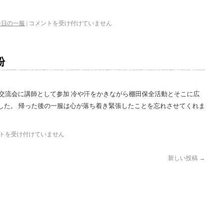
今日の一服
|
コメントを受け付けていません
粉
O交流会に講師として参加 冷や汗をかきながら棚田保全活動とそこに広
した。 帰った後の一服は心が落ち着き緊張したことを忘れさせてくれま
トを受け付けていません
新しい投稿
→