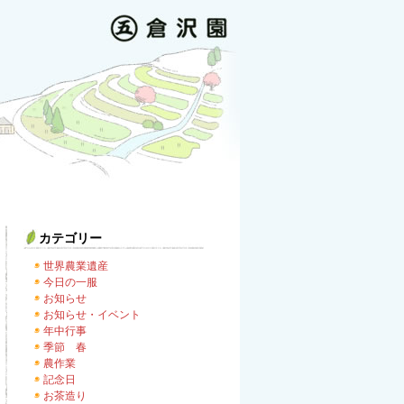
カテゴリー
世界農業遺産
今日の一服
お知らせ
お知らせ・イベント
年中行事
季節 春
農作業
記念日
お茶造り