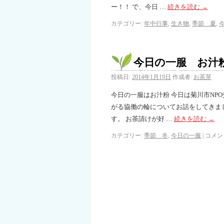
ー！！ で、今日 …
続きを読む
→
カテゴリー:
年中行事
,
生き物
,
季節 夏
,
今日の一服 お汁
投稿日:
2014年1月19日
作成者:
お茶芽
今日の一服はお汁粉 今日は菊川市NP
がる協働の輪についてお話をしてきま
す。 お茶請けが好 …
続きを読む
→
カテゴリー:
季節 冬
,
今日の一服
|
コメン