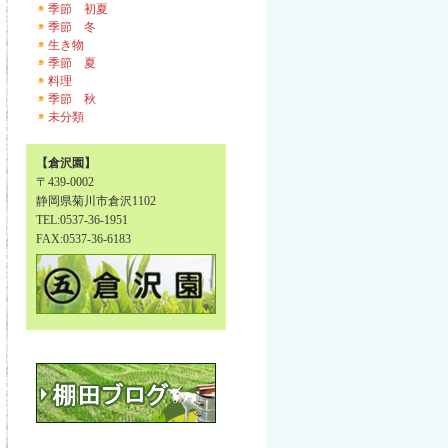
季節 初夏
季節 冬
生き物
季節 夏
料理
季節 秋
未分類
【倉沢園】
〒439-0002
静岡県菊川市倉沢1102
TEL:0537-36-1951
FAX:0537-36-6183