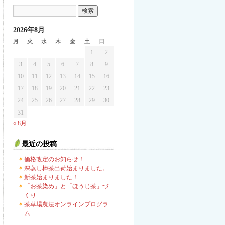
2026年8月
月
火
水
木
金
土
日
1
2
3
4
5
6
7
8
9
10
11
12
13
14
15
16
17
18
19
20
21
22
23
24
25
26
27
28
29
30
31
« 8月
最近の投稿
価格改定のお知らせ！
深蒸し棒茶出荷始まりました。
新茶始まりました！
「お茶染め」と「ほうじ茶」づ
くり
茶草場農法オンラインプログラ
ム