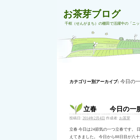
お茶芽ブログ
千框（せんがまち）の棚田で活躍中の「ニッ
今日の
カテゴリー別アーカイブ:
立春 今日の一
投稿日:
2014年2月4日
作成者:
お茶芽
立春 今日は24節気の一つ立春です。
えてきました。 今日から88日目が八