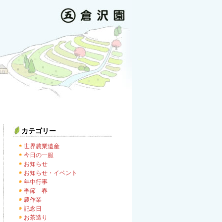
カテゴリー
世界農業遺産
今日の一服
お知らせ
お知らせ・イベント
年中行事
季節 春
農作業
記念日
お茶造り