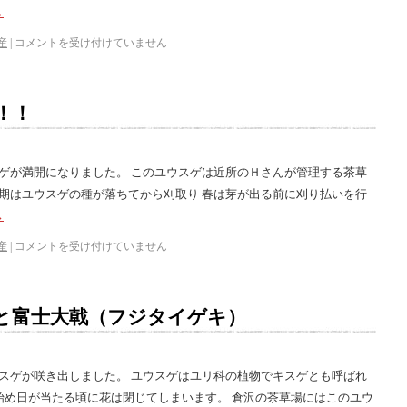
→
産
|
コメントを受け付けていません
！！
スゲが満開になりました。 このユウスゲは近所のＨさんが管理する茶草
時期はユウスゲの種が落ちてから刈取り 春は芽が出る前に刈り払いを行
→
産
|
コメントを受け付けていません
と富士大戟（フジタイゲキ）
ウスゲが咲き出しました。 ユウスゲはユリ科の植物でキスゲとも呼ばれ
始め日が当たる頃に花は閉じてしまいます。 倉沢の茶草場にはこのユウ