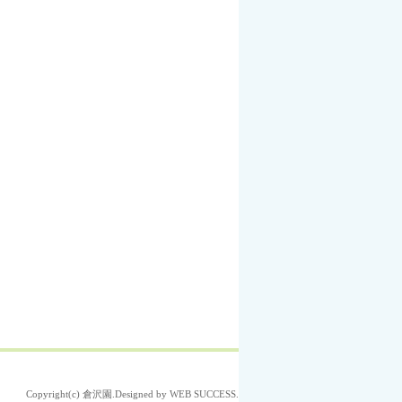
Copyright(c)
倉沢園
.Designed by
WEB SUCCESS
.