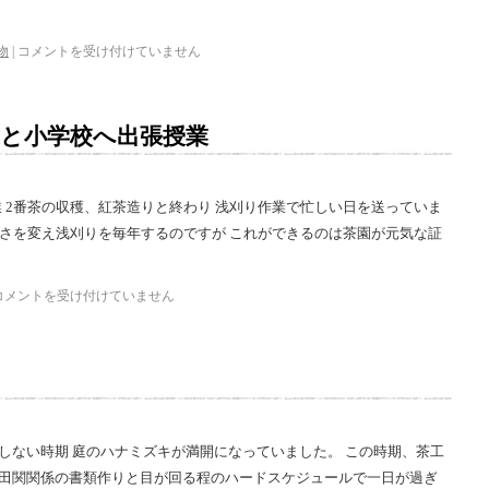
物
|
コメントを受け付けていません
業と小学校へ出張授業
 2番茶の収穫、紅茶造りと終わり 浅刈り作業で忙しい日を送っていま
って深さを変え浅刈りを毎年するのですが これができるのは茶園が元気な証
コメントを受け付けていません
しない時期 庭のハナミズキが満開になっていました。 この時期、茶工
棚田関関係の書類作りと目が回る程のハードスケジュールで一日が過ぎ