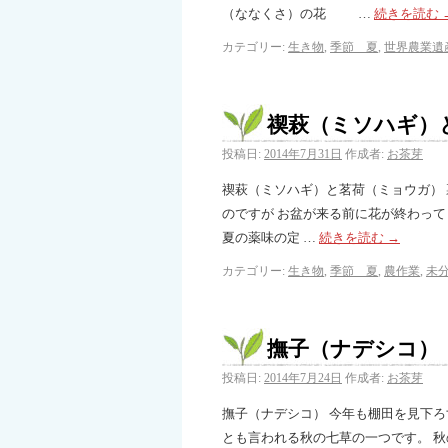
（ななくさ）の花 …
続きを読む
カテゴリー:
生き物
,
季節 夏
,
世界農業遺
禊萩（ミソハギ）
投稿日:
2014年7月31日
作成者:
お茶芽
禊萩（ミソハギ）と茗荷（ミョウガ） 
のですが お盆が来る前に花が終わって
夏の薬味の定 …
続きを読む
→
カテゴリー:
生き物
,
季節 夏
,
農作業
,
未
撫子（ナデシコ）
投稿日:
2014年7月24日
作成者:
お茶芽
撫子（ナデシコ） 今年も棚田を見下
とも言われる秋の七草の一つです。 