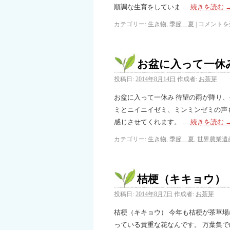
順調な生育をしていま …
続きを読む
カテゴリー:
生き物
,
季節 夏
|
コメントを
お盆に入って一休
投稿日:
2014年8月14日
作成者:
お茶芽
お盆に入って一休み 待望の雨が降り
ミとニイニイゼミ、ミンミンゼミの声
感じさせてくれます。 …
続きを読む
カテゴリー:
生き物
,
季節 夏
,
世界農業遺
桔梗（キキョウ）
投稿日:
2014年8月7日
作成者:
お茶芽
桔梗（キキョウ） 今年も桔梗が茶草
っている貴重な花なんです。 万葉集