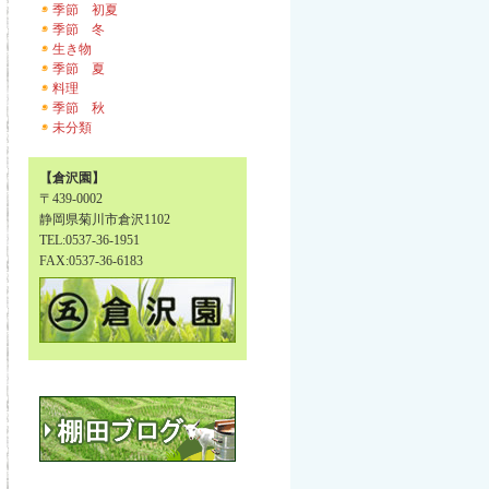
季節 初夏
季節 冬
生き物
季節 夏
料理
季節 秋
未分類
【倉沢園】
〒439-0002
静岡県菊川市倉沢1102
TEL:0537-36-1951
FAX:0537-36-6183