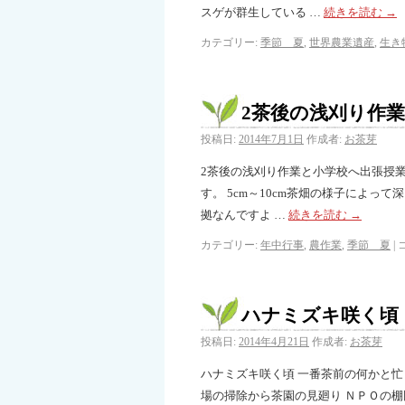
スゲが群生している …
続きを読む
→
カテゴリー:
季節 夏
,
世界農業遺産
,
生き
2茶後の浅刈り作
投稿日:
2014年7月1日
作成者:
お茶芽
2茶後の浅刈り作業と小学校へ出張授業
す。 5cm～10cm茶畑の様子によ
拠なんですよ …
続きを読む
→
カテゴリー:
年中行事
,
農作業
,
季節 夏
|
ハナミズキ咲く頃
投稿日:
2014年4月21日
作成者:
お茶芽
ハナミズキ咲く頃 一番茶前の何かと忙
場の掃除から茶園の見廻り ＮＰＯの