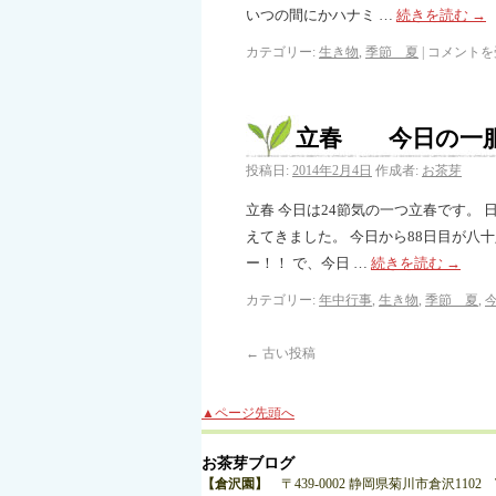
いつの間にかハナミ …
続きを読む
→
カテゴリー:
生き物
,
季節 夏
|
コメントを
立春 今日の一
投稿日:
2014年2月4日
作成者:
お茶芽
立春 今日は24節気の一つ立春です。
えてきました。 今日から88日目が八
ー！！ で、今日 …
続きを読む
→
カテゴリー:
年中行事
,
生き物
,
季節 夏
,
←
古い投稿
▲ページ先頭へ
お茶芽ブログ
【倉沢園】
〒439-0002 静岡県菊川市倉沢1102 TEL:0