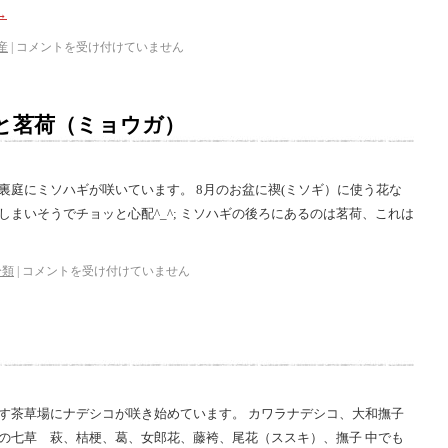
→
産
|
コメントを受け付けていません
と茗荷（ミョウガ）
裏庭にミソハギが咲いています。 8月のお盆に禊(ミソギ）に使う花な
しまいそうでチョッと心配^_^; ミソハギの後ろにあるのは茗荷、これは
分類
|
コメントを受け付けていません
ろす茶草場にナデシコが咲き始めています。 カワラナデシコ、大和撫子
秋の七草 萩、桔梗、葛、女郎花、藤袴、尾花（ススキ）、撫子 中でも