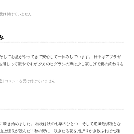
→
受け付けていません
み
、そしてお盆がやってきて安心して一休みしています。 日中はアブラゼ
も混じって賑やですが 夕方のヒグラシの声は少し寂しげで夏の終わりを
→
産
|
コメントを受け付けていません
場に咲き始めました。 桔梗は秋の七草のひとつ、そして絶滅危惧種とな
で山上憶良が読んだ「秋の野に 咲きたる花を指折りかき数ふれば七種