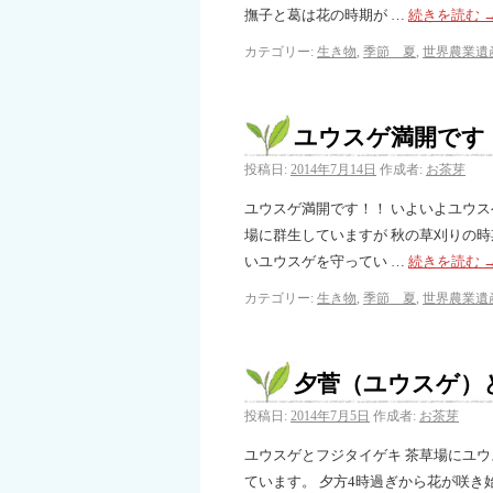
撫子と葛は花の時期が …
続きを読む
カテゴリー:
生き物
,
季節 夏
,
世界農業遺
ユウスゲ満開です
投稿日:
2014年7月14日
作成者:
お茶芽
ユウスゲ満開です！！ いよいよユウ
場に群生していますが 秋の草刈りの
いユウスゲを守ってい …
続きを読む
カテゴリー:
生き物
,
季節 夏
,
世界農業遺
夕菅（ユウスゲ）
投稿日:
2014年7月5日
作成者:
お茶芽
ユウスゲとフジタイゲキ 茶草場にユ
ています。 夕方4時過ぎから花が咲き