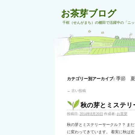
お茶芽ブログ
千框（せんがまち）の棚田で活躍中の「ニッ
季節 
カテゴリー別アーカイブ:
←
古い投稿
秋の芽とミステリ
投稿日:
2014年8月20日
作成者:
お茶芽
秋の芽とミステリーサークル？？ ま
に変わってきています。 着実に秋は