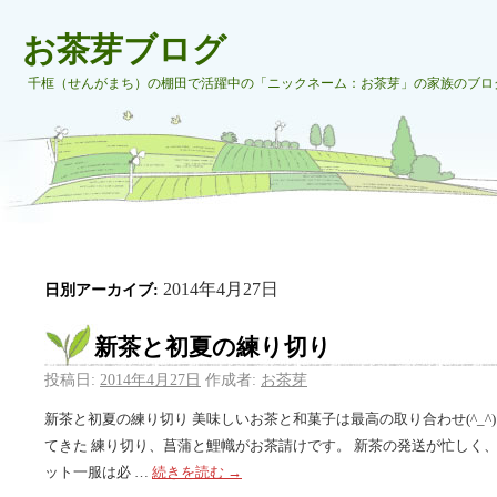
お茶芽ブログ
千框（せんがまち）の棚田で活躍中の「ニックネーム：お茶芽」の家族のブロ
2014年4月27日
日別アーカイブ:
新茶と初夏の練り切り
投稿日:
2014年4月27日
作成者:
お茶芽
新茶と初夏の練り切り 美味しいお茶と和菓子は最高の取り合わせ(^_^
てきた 練り切り、菖蒲と鯉幟がお茶請けです。 新茶の発送が忙しく
ット一服は必 …
続きを読む
→