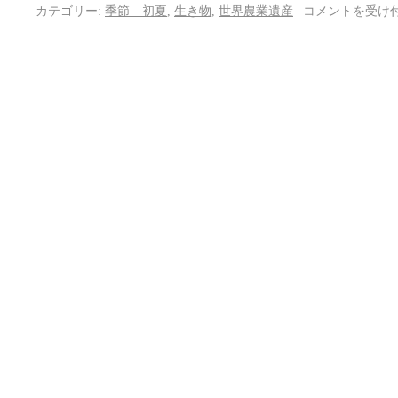
カテゴリー:
季節 初夏
,
生き物
,
世界農業遺産
|
コメントを受け