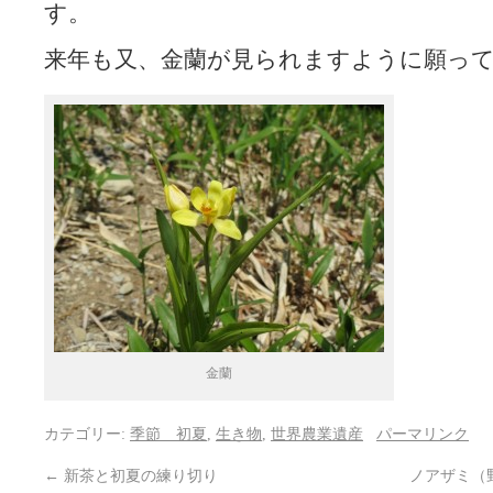
す。
来年も又、金蘭が見られますように願っ
金蘭
カテゴリー:
季節 初夏
,
生き物
,
世界農業遺産
パーマリンク
←
新茶と初夏の練り切り
ノアザミ（