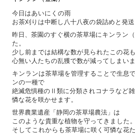
今日はあいにくの雨
お茶刈りは中断し八十八夜の袋詰めと発
昨日、茶園のすぐ横の茶草場にキンラン
た。
少し前までは結構な数が見られたこの花
心無い人たちの乱獲で数が減ってしまい
キンランは茶草場を管理することで生息
ンの一種で
絶滅危惧種のⅡ類に分類されコナラなど雑
憐な花を咲かせます。
世界農業遺産「静岡の茶草場農法」は
このような貴重な植物を守ってきました
そしてこれからも茶草場に咲く可憐な花